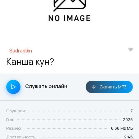
Sadraddin
Канша кун?
Слушать онлайн
Скачать MP3
Слушали:
7
Год:
2026
Размер:
6.36 Mb МБ
Длительность:
2:46