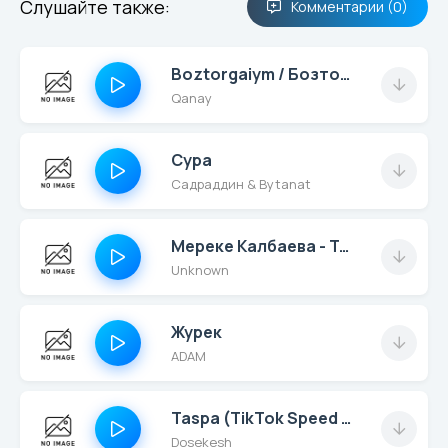
Слушайте также:
Комментарии (0)
Boztorgaiym / Бозторгайым
Qanay
Сура
Садраддин & Bytanat
Мереке Калбаева - Татти
Unknown
Журек
ADAM
Taspa (TikTok Speed up)
Dosekesh