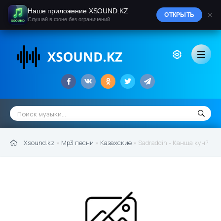
Наше приложение XSOUND.KZ
×
ОТКРЫТЬ
Слушай в фоне без ограничений
Xsound.kz
»
Mp3 песни
»
Казахские
» Sadraddin - Канша кун?