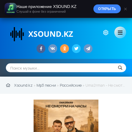
Наше приложение XSOUND.KZ
×
ОТКРЫТЬ
Слушай в фоне без ограничений
Xsound.kz
»
Mp3 песни
»
Российские
» Uma2rman - Не смотри на часы