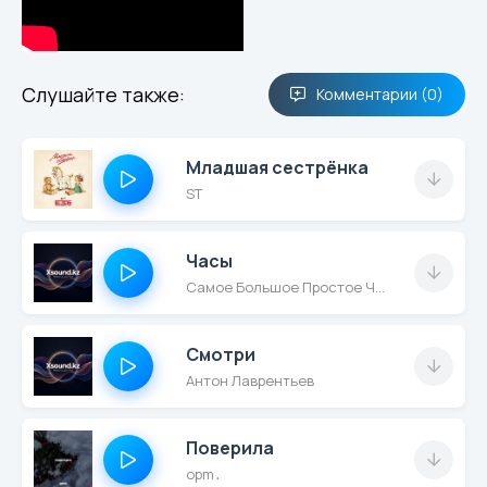
станции дальней,
Не спеша закурю на
пустом перроне.
Здравствуй, город
Слушайте также:
Комментарии (0)
далекий,
провинциальный,
Младшая сестрёнка
Здравствуй, детство
ST
забытое, золотое.
Машинист, понимая,
рукою помашет,
Часы
Он такой же, как я,
Самое Большое Простое Число
но навсегда
бродяга.
Побреду на заре
Смотри
среди спелых пашен
Антон Лаврентьев
И на скошенном
сене в лугах
Поверила
прилягу
opm․