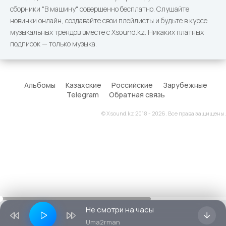
крыши,
сборники "В машину" совершенно бесплатно. Слушайте
Поднимается
новинки онлайн, создавайте свои плейлисты и будьте в курсе
солнце всё выше и
музыкальных трендов вместе с Xsound.kz. Никаких платных
выше,
подписок — только музыка.
И одежда моя от
росы промокла.
Будет вечер
Альбомы
Казахские
Российские
Зарубежные
сегодня с друзьями
Telegram
Обратная связь
длинный.
Мать-старушка
© Xsound.kz 2018 - 2026. Все права защищены.
расчешет седые
прядки.
Я вернулся к тебе,
городок старинный,
Я вернулся домой –
значит, всё в
порядке
Не смотри на часы
Не смотри на часы,
Uma2rman