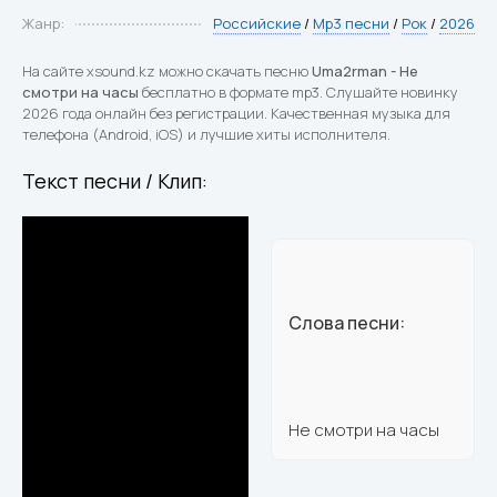
Жанр:
Российские
/
Mp3 песни
/
Рок
/
2026
На сайте xsound.kz можно скачать песню
Uma2rman - Не
смотри на часы
бесплатно в формате mp3. Слушайте новинку
2026 года онлайн без регистрации. Качественная музыка для
телефона (Android, iOS) и лучшие хиты исполнителя.
Текст песни / Клип:
Слова песни:
Не смотри на часы
Из вагона я выйду на