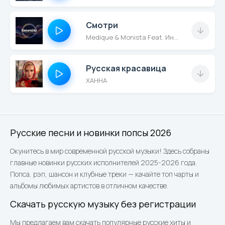
Не смотри на часы,
наше время ещё не
Смотри
вышло.
Medique & Monista Feat. Интонация (In2Nation)
А в саду расцветают
вишни, утром
Русская красавица
влажные от росы.
ХАННА
Отпусти все слова,
без обиды и
сожалений,
Гладью вышитые
олени,
Русские песни и новинки попсы 2026
нарисованная
Окунитесь в мир современной русской музыки! Здесь собраны
Москва
главные новинки русских исполнителей 2025-2026 года.
Попса, рэп, шансон и клубные треки — качайте топ чарты и
А в окрестных домах
альбомы любимых артистов в отличном качестве.
зажигаются окна,
Сладкий дым на
Скачать русскую музыку без регистрации
рассвете окутал
Мы предлагаем вам скачать популярные русские хиты и