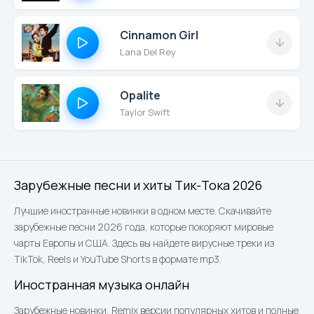
pairOh, no, I don't
need you, but I miss
Cinnamon Girl
you, come hereAnd,
Lana Del Rey
oh, it's hard to see
you, but I wish you
Opalite
were right hereOh,
Taylor Swift
it's hard to leave you
when I get you
everywhereAll this
time, I'm thinking I'm
strong enough to
Зарубежные песни и хиты Тик-Тока 2026
sink itOh, no, I don't
Лучшие иностранные новинки в одном месте. Скачивайте
need you, but I miss
зарубежные песни 2026 года, которые покоряют мировые
you, come hereHe
чарты Европы и США. Здесь вы найдете вирусные треки из
love me not, he loves
TikTok, Reels и YouTube Shorts в формате mp3.
meHe holds me tight
then lets me goHe
Иностранная музыка онлайн
love me not, he loves
Зарубежные новинки, Remix версии популярных хитов и полные