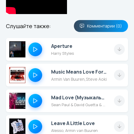
up now, I see you, I
get you, take care
nowSlow down, be
cool, I miss you,
Слушайте также:
Комментарии (0)
come here nowIt's
yours now, keep it, I'll
Aperture
hold out until nowI
Harry Styles
need you right now,
once I leave you I'm
strung outIf I get you,
Music Means Love Forever
I'm slowly breaking
Armin Van Buuren
,
Steve Aoki
downAnd, oh, it's
hard to see you, but I
wish you were right
Mad Love (Музыкальные Новинки 2018)
hereOh, it's hard to
Sean Paul & David Guetta & Becky G
leave you when I get
you everywhereAll
Leave A Little Love
this time I'm thinking
Alesso, Armin van Buuren
we could never be a