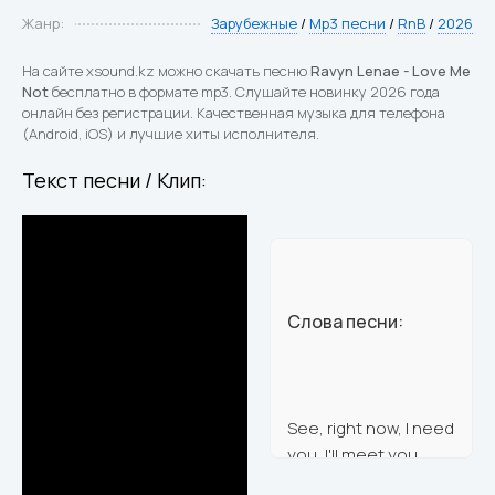
Жанр:
Зарубежные
/
Mp3 песни
/
RnB
/
2026
На сайте xsound.kz можно скачать песню
Ravyn Lenae - Love Me
Not
бесплатно в формате mp3. Слушайте новинку 2026 года
онлайн без регистрации. Качественная музыка для телефона
(Android, iOS) и лучшие хиты исполнителя.
Текст песни / Клип:
Слова песни:
See, right now, I need
you, I'll meet you
somewhere nowYou