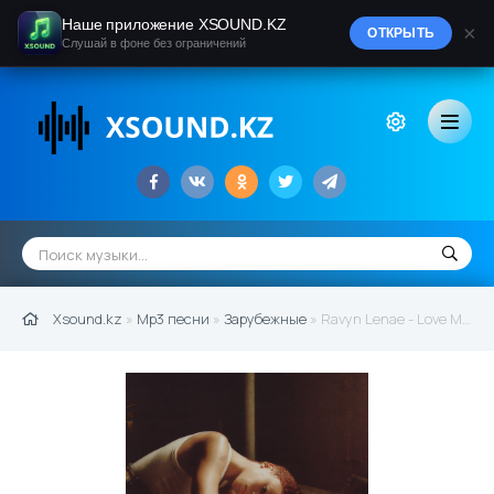
Наше приложение XSOUND.KZ
×
ОТКРЫТЬ
Слушай в фоне без ограничений
Xsound.kz
»
Mp3 песни
»
Зарубежные
» Ravyn Lenae - Love Me Not