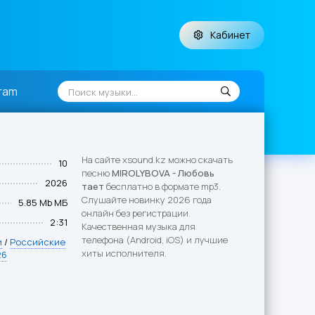
Кабинет
ram
На сайте xsound.kz можно скачать
10
песню
MIROLYBOVA - Любовь
2026
тает
бесплатно в формате mp3.
Слушайте новинку 2026 года
5.85 Mb МБ
онлайн без регистрации.
2:31
Качественная музыка для
телефона (Android, iOS) и лучшие
и
/
Российские
хиты исполнителя.
26