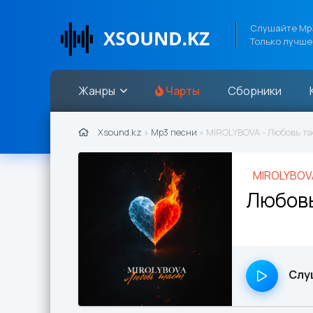
Слушайте Mp3
Только лучше
Жанры
Чарты
Сборники
Xsound.kz
»
Mp3 песни
» MIROLYBOVA - Любовь та
MIROLYBOV
Любовь
Слу