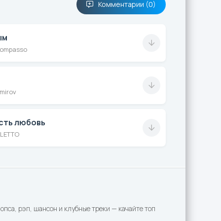
Комментарии (0)
ым
Rompasso
mirov
есть любовь
ILETTO
пса, рэп, шансон и клубные треки — качайте топ