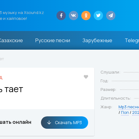
 музыку на Xsound.kz
е и хайповое!
Казахские
Русские песни
Зарубежные
Teleg
ет
Слушали:
A
Год:
 тает
Размер:
Длительность:
Жанр:
Mp3 песн
/
Поп
/
20
шать онлайн
Скачать MP3