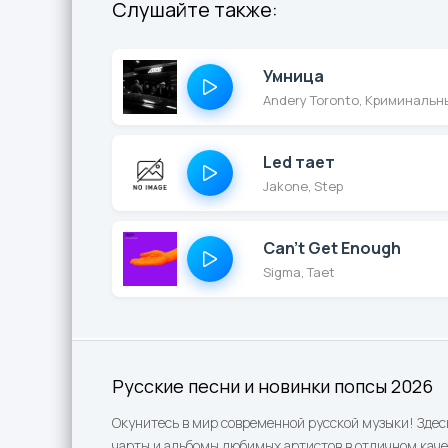
Слушайте также:
Умница
Andery Toronto, Криминальны
Led тает
Jakone, Step
Can't Get Enough
Sigma, Taet
Русские песни и новинки попсы 2026
Окунитесь в мир современной русской музыки! Здес
чарты и альбомы любимых артистов в отличном каче