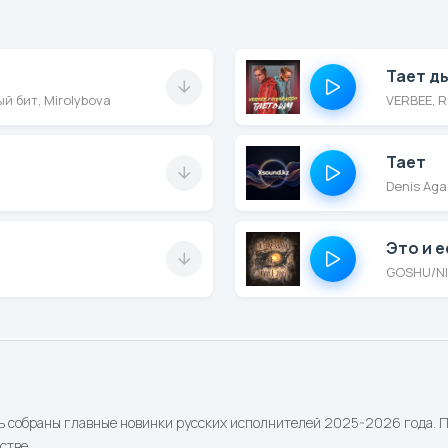
Тает д
й бит, Mirolybova
VERBEE, 
Тает
Denis Aga
Это и 
GOSHU/N
ь собраны главные новинки русских исполнителей 2025-2026 года. По
стве.