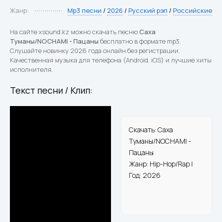
Жанр:
Mp3 песни
/
2026
/
Русский рэп
/
Российские
На сайте xsound.kz можно скачать песню
Саха
Туманы/NOCHAMI - Пацаны
бесплатно в формате mp3.
Слушайте новинку 2026 года онлайн без регистрации.
Качественная музыка для телефона (Android, iOS) и лучшие хиты
исполнителя.
Текст песни / Клип:
Скачать: Саха
Туманы/NOCHAMI -
Пацаны
Жанр: Hip-Hop/Rap |
Год: 2026