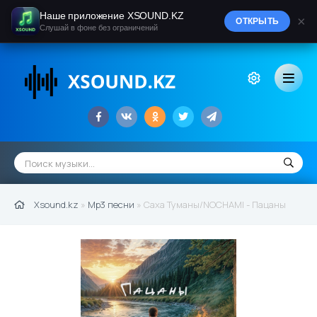
Наше приложение XSOUND.KZ
×
ОТКРЫТЬ
Слушай в фоне без ограничений
Xsound.kz
»
Mp3 песни
» Саха Туманы/NOCHAMI - Пацаны