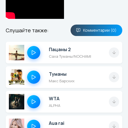
Слушайте также:
Комментарии (0)
Пацаны 2
Саха Туманы/NOCHAMI
Туманы
Макс Барских
WTA
ALPHA
Aua rai