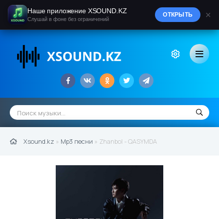
Наше приложение XSOUND.KZ
×
ОТКРЫТЬ
Слушай в фоне без ограничений
Xsound.kz
»
Mp3 песни
» Zhanbol - QASYMDA