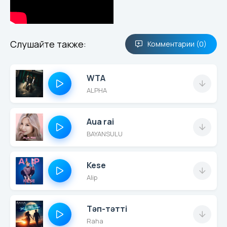
Слушайте также:
Комментарии (0)
WTA
ALPHA
Aua rai
BAYANSULU
Kese
Alip
Тәп-тәтті
Raha