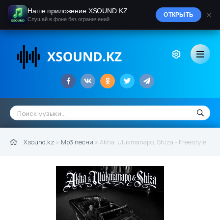
Наше приложение XSOUND.KZ
×
ОТКРЫТЬ
Слушай в фоне без ограничений
Xsound.kz
»
Mp3 песни
» Akha, Ulukmanapo, Shiza - Freestyle