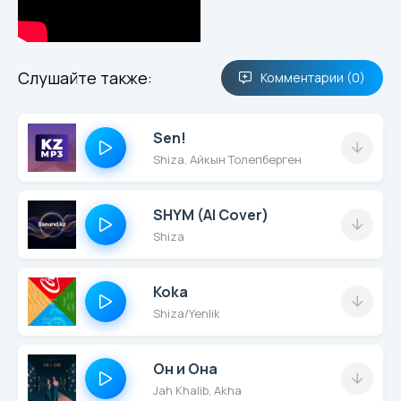
Слушайте также:
Комментарии (0)
Sen!
Shiza, Айкын Толепберген
SHYM (AI Cover)
Shiza
Koka
Shiza/Yenlik
Он и Она
Jah Khalib, Akha