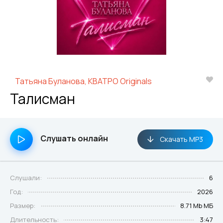
Татьяна Буланова, КВАТРО Originals
Талисман
Слушать онлайн
Скачать MP3
Слушали:
6
Год:
2026
Размер:
8.71 Mb МБ
Длительность:
3:47