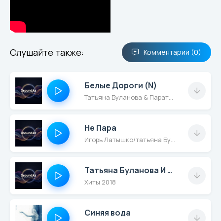
Слушайте также:
Комментарии (0)
Белые Дороги (N)
Татьяна Буланова & Паратайн
Не Пара
Игорь Латышко/татьяна Буланова
Татьяна Буланова И Алексей Черфас - С Любимыми Не Расставайтесь
Хиты 2018
Синяя вода