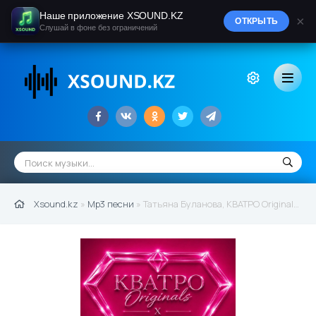
Наше приложение XSOUND.KZ
×
ОТКРЫТЬ
Слушай в фоне без ограничений
Xsound.kz
»
Mp3 песни
» Татьяна Буланова, КВАТРО Originals - Талисман