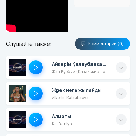
Слушайте также:
Комментарии (0)
Айкерім Қалаубаева & Дана Маханбаева
Жан Құрбым (Казахские Песни)
Жүрек неге жылайды
Aikerim Kalaubaeva
Алматы
Kalifarniya