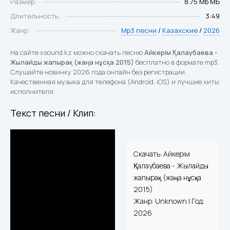
Размер:
8.75 Mb МБ
Длительность:
3:49
Жанр:
Mp3 песни
/
Казахские
/
2026
На сайте xsound.kz можно скачать песню
Айкерім Қалаубаева -
Жылайды жапырақ (жаңа нұсқа 2015)
бесплатно в формате mp3.
Слушайте новинку 2026 года онлайн без регистрации.
Качественная музыка для телефона (Android, iOS) и лучшие хиты
исполнителя.
Текст песни / Клип:
Скачать: Айкерім
Қалаубаева - Жылайды
жапырақ (жаңа нұсқа
2015)
Жанр: Unknown | Год:
2026