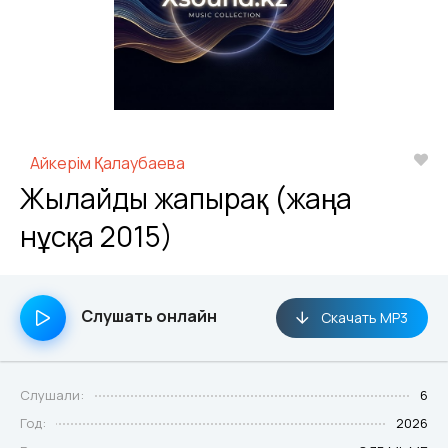
Айкерім Қалаубаева
Жылайды жапырақ (жаңа
нұсқа 2015)
Слушать онлайн
Скачать MP3
Слушали:
6
Год:
2026