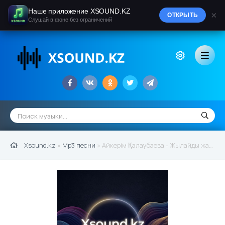
Наше приложение XSOUND.KZ
×
ОТКРЫТЬ
Слушай в фоне без ограничений
Xsound.kz
»
Mp3 песни
» Айкерім Қалаубаева - Жылайды жапырақ (жаңа нұсқа 2015)