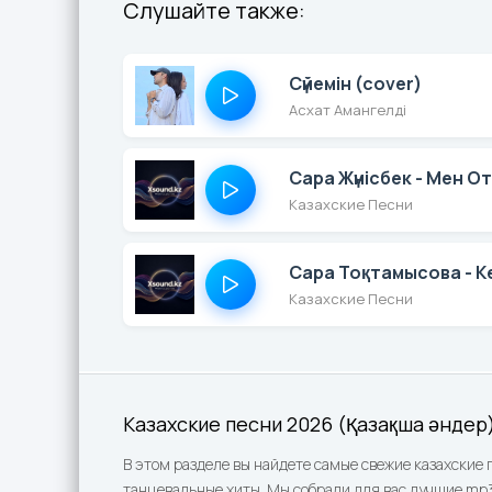
Слушайте также:
Сүйемін (cover)
Асхат Амангелді
Сара Жүнісбек - Мен 
Казахские Песни
Сара Тоқтамысова - Ке
Казахские Песни
Казахские песни 2026 (Қазақша әндер
В этом разделе вы найдете самые свежие казахские 
танцевальные хиты. Мы собрали для вас лучшие mp3