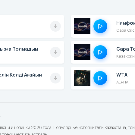
Нимфома
Сара Окс
Отызға Толмадым
Сара Т
Казахски
лін Келді Ағайын
WTA
ALPHA
)
песни и новинки 2026 года. Популярные исполнители Казахстана, той 
 треки местной эстрады.