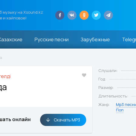
 музыку на Xsound.kz
е и хайповое!
Казахские
Русские песни
Зарубежные
Teleg
да
Слушали:
гелді
Год:
да
Размер:
Длительность:
Жанр:
Mp3 песн
Поп
шать онлайн
Скачать MP3