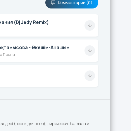
Комментарии (0)
ния (Dj Jedy Remix)
оқтамысова - Әкешім-Анашым
е Песни
әндері (песни для тоев), лирические баллады и