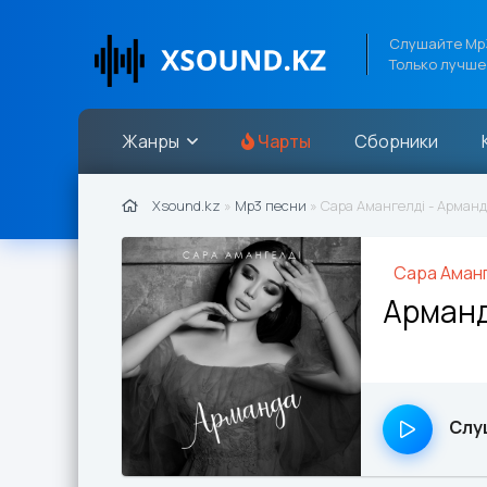
Слушайте Mp3
Только лучше
Жанры
Чарты
Сборники
Xsound.kz
»
Mp3 песни
» Сара Амангелді - Арман
Сара Аман
Арман
Слу