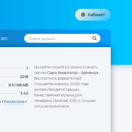
Кабинет
ram
На сайте xsound.kz можно скачать
7
песню
Сара Амангелді - Арманда
2018
бесплатно в формате mp3.
Слушайте новинку 2026 года
8.61 Mb МБ
онлайн без регистрации.
3:42
Качественная музыка для
телефона (Android, iOS) и лучшие
и
/
Казахские
/
хиты исполнителя.