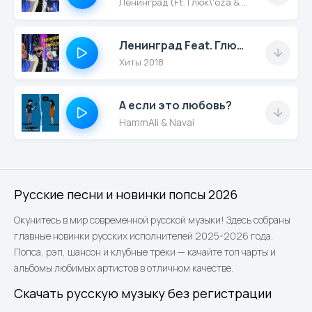
Ленинград (Ft. Глюк\'oza & St)
Ленинград Feat. Глюкоза & St - Жу-Жу
Хиты 2018
А если это любовь?
HammAli & Navai
Русские песни и новинки попсы 2026
Окунитесь в мир современной русской музыки! Здесь собраны
главные новинки русских исполнителей 2025-2026 года.
Попса, рэп, шансон и клубные треки — качайте топ чарты и
альбомы любимых артистов в отличном качестве.
Скачать русскую музыку без регистрации