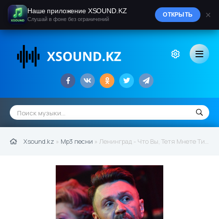
Наше приложение XSOUND.KZ
×
ОТКРЫТЬ
Слушай в фоне без ограничений
Xsound.kz
»
Mp3 песни
» Ленинград - Что Вы, Тетя Мнете Тити !? Если Выпить Вы Хотите, То Бирите Водки Литр !!!!