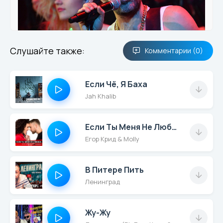
Слушайте также:
Комментарии (0)
Если Чё, Я Баха
Jah Khalib
Если Ты Меня Не Любишь
Егор Крид & Molly
В Питере Пить
Ленинград
Жу-Жу