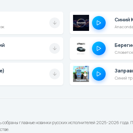
Синий 
бэк
Anaconda
ий
Словетски
Заправ
e)
Синий т
ь собраны главные новинки русских исполнителей 2025-2026 года. По
стве.