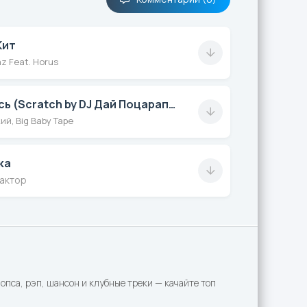
Кит
z Feat. Horus
Берегись (Scratch by DJ Дай Поцарапать)
й, Big Baby Tape
ка
рактор
пса, рэп, шансон и клубные треки — качайте топ