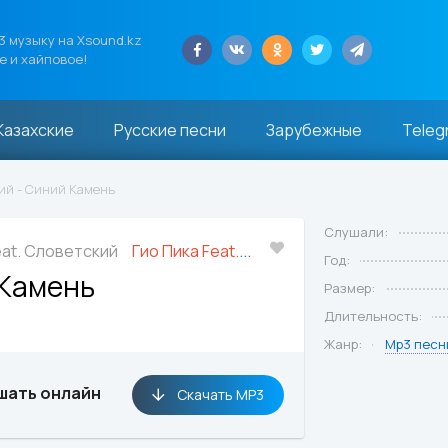
 музыку на Xsound.kz
е и хайповое!
Казахские
Русские песни
Зарубежные
Teleg
кий - Синий Камень
Слушали:
eat. Словетский
Гио Пика Feat. Словетский
Год:
Камень
Размер:
Длительность:
Жанр:
Mp3 песн
шать онлайн
Скачать MP3