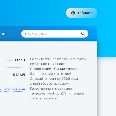
Кабинет
ram
На сайте xsound.kz можно скачать
18 448
песню
Гио Пика Feat.
Словетский - Синий Камень
бесплатно в формате mp3.
5.61 МБ
Слушайте новинку 2026 года
онлайн без регистрации.
Качественная музыка для
и
/
Российские
телефона (Android, iOS) и лучшие
хиты исполнителя.