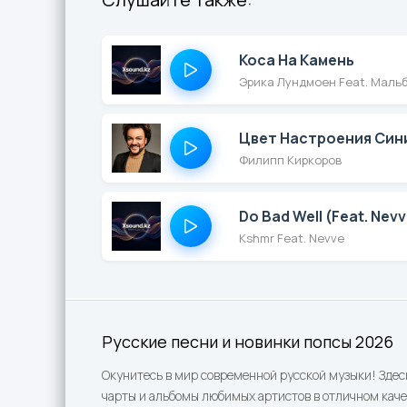
Коса На Камень
Эрика Лундмоен Feat. Маль
Цвет Настроения Син
Филипп Киркоров
Do Bad Well (Feat. Nevv
Kshmr Feat. Nevve
Русские песни и новинки попсы 2026
Окунитесь в мир современной русской музыки! Здес
чарты и альбомы любимых артистов в отличном каче