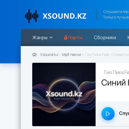
Слушайте Mp3
Только лучше
Жанры
Чарты
Сборники
Xsound.kz
»
Mp3 песни
» Гио Пика Feat. Словетс
Гио Пика F
Синий 
Слу