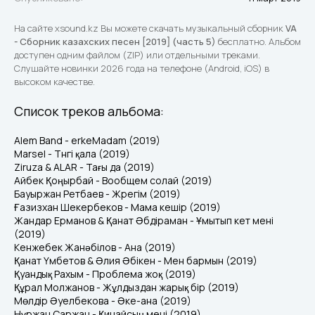
На сайте xsound.kz Вы можете скачать музыкальный сборник
VA
- Сборник казахских песен [2019] (часть 5)
бесплатно. Альбом
доступен одним файлом (ZIP) или отдельными треками.
Слушайте новинки 2026 года на телефоне (Android, iOS) в
высоком качестве.
Список треков альбома:
Alem Band - erkeMadam (2019)
Marsel - Түнгі қала (2019)
Ziruza & ALAR - Тағы да (2019)
Айбек Қоңырбай - Вообщем солай (2019)
Бауыржан Ретбаев - Жүрегім (2019)
Ғазизхан Шекербеков - Мама кешір (2019)
Жандар Ерманов & Қанат Әбдіраман - Ұмытып кет мені
(2019)
Кенжебек Жанәбілов - Ана (2019)
Қанат Үмбетов & Әлия Әбікен - Мен бармын (2019)
Қуандық Рахым - Проблема жоқ (2019)
Құрал Молжанов - Жұлдыздан жарық бір (2019)
Мөлдір Әуелбекова - Әке-ана (2019)
Нұржан Саржан - Қинайсың мені (2019)