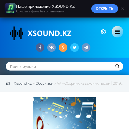
Наше приложение XSOUND.KZ
×
ОТКРЫТЬ
Слушай в фоне без ограничений
Xsound.kz
»
Сборники
» VA - Сборник казахских песен [2019] (часть 5)