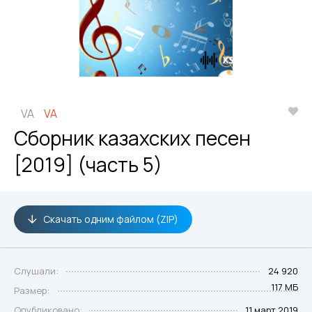
VA
VA
Сборник казахских песен
[2019] (часть 5)
Скачать одним файлом (ZIP)
Слушали:
24 920
117 МБ
Размер:
Опубликовано:
11 март 2019