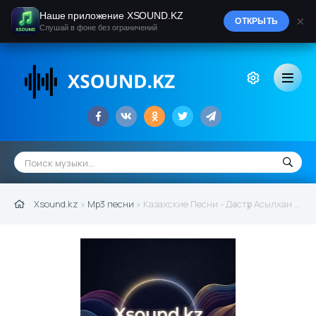
Наше приложение XSOUND.KZ
×
ОТКРЫТЬ
Слушай в фоне без ограничений
Xsound.kz
»
Mp3 песни
» Казахские Песни - Дәстүр Асылхан - Наурыз