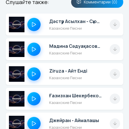
Слушайте также:
Комментарии (0)
Дәстүр Асылхан - Сүюді Маған Арнасаң
Казахские Песни
Мадина Сәдуақасова - Наурыз
Казахские Песни
Ziruza - Айт Енді
Казахские Песни
Ғазизхан Шекербеков - Әке-Ана
Казахские Песни
Джейран - Аймалашы
Казахские Песни