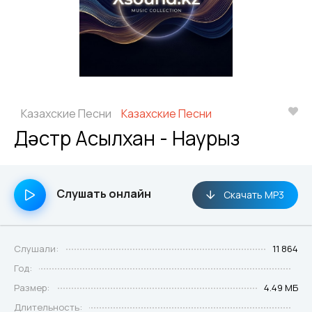
Казахские Песни
Казахские Песни
Дәстүр Асылхан - Наурыз
Слушать онлайн
Скачать MP3
Слушали:
11 864
Год:
Размер:
4.49 МБ
Длительность: