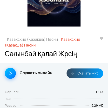
Казахские (Казакша) Песни
Казахские
(Казакша) Песни
Сағынбай Қалай Жүрсің
Слушать онлайн
Скачать MP3
Слушали:
1 673
Год:
Размер:
8.29 МБ