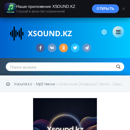
Наше приложение XSOUND.KZ
×
ОТКРЫТЬ
Слушай в фоне без ограничений
Xsound.kz
»
Mp3 песни
» Казахские (Казакша) Песни - Сағынбай Қалай Жүрсің