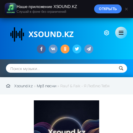
Наше приложение XSOUND.KZ
×
ОТКРЫТЬ
Слушай в фоне без ограничений
Xsound.kz
»
Mp3 песни
» Rauf & Faik - Я Люблю Тебя