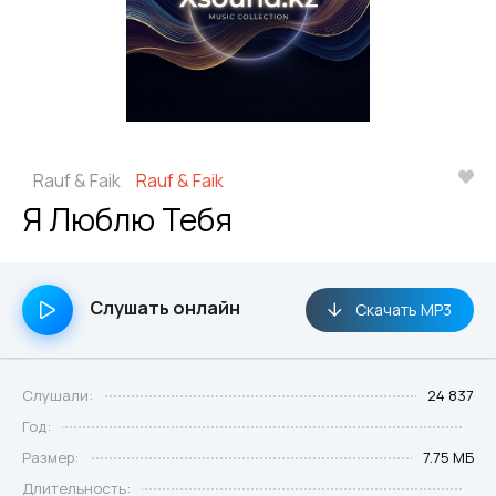
Rauf & Faik
Rauf & Faik
Я Люблю Тебя
Слушать онлайн
Скачать MP3
Слушали:
24 837
Год:
Размер:
7.75 МБ
Длительность: