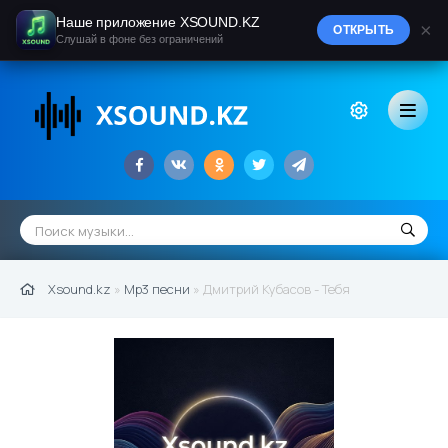
Наше приложение XSOUND.KZ
×
ОТКРЫТЬ
Слушай в фоне без ограничений
Xsound.kz
»
Mp3 песни
» Дмитрий Кубасов - Тебя