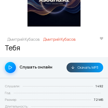
Дмитрий Кубасов
Дмитрий Кубасов
Тебя
Слушать онлайн
Скачать MP3
Слушали:
1 492
Год:
Размер:
7.2 МБ
Длительность: