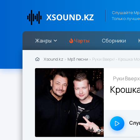
Слушайте Mp3
Только лучше
Жанры
Чарты
Сборники
Xsound.kz
»
Mp3 песни
» Руки Вверх! - Крошка Мо
Руки Вверх
Крошк
Слу