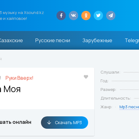
 музыку на Xsound.kz
е и хайповое!
Казахские
Русские песни
Зарубежные
Teleg
я
Слушали:
!
Руки Вверх!
Год:
а Моя
Размер:
Длительность:
Жанр:
Mp3 песн
шать онлайн
Скачать MP3