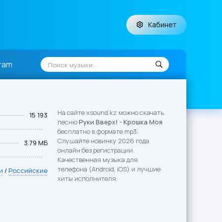
Кабинет
ram
На сайте xsound.kz можно скачать
15 193
песню
Руки Вверх! - Крошка Моя
бесплатно в формате mp3.
Слушайте новинку 2026 года
3.79 МБ
онлайн без регистрации.
Качественная музыка для
телефона (Android, iOS) и лучшие
и
/
Российские
хиты исполнителя.