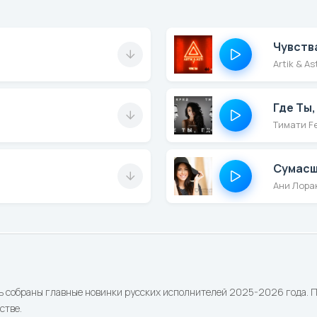
Чувств
Artik & As
Где Ты,
Тимати Fe
Сумас
Ани Лора
ь собраны главные новинки русских исполнителей 2025-2026 года. По
стве.