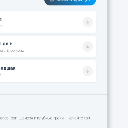
а
ti
 Где Я
at. Егор Крид
шедшая
к
пса, рэп, шансон и клубные треки — качайте топ