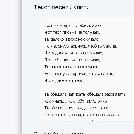
Текст песни / Клип:
Крошка моя, я по тебе скучаю,
Я от тебя письма не получаю,
Ты далеко и даже не скучала,
Но я вернусь, вернусь, чтоб ты узнала.
Что я далеко, я по тебе скучаю,
Я от тебя письма не получаю,
Ты далеко и даже не скучаешь,
Но я вернусь, вернусь, и ты узнаешь,
Что я далеко от тебя.
Ты обещала написать, обещала рассказать,
Как живёшь, как тебе там сложно.
Ты обещала долго ждать и страдать
И сгорать от любви, но это невозможно.
Нет, нет ни строчки от тебя,
Ни словечка от тебя,
Слушайте также: