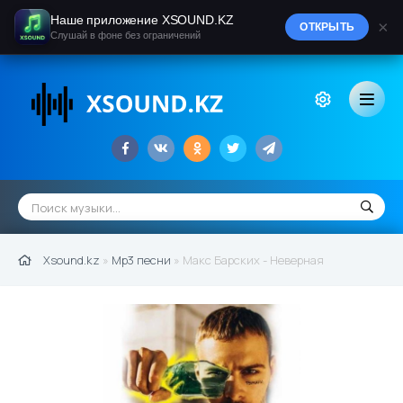
Наше приложение XSOUND.KZ
×
ОТКРЫТЬ
Слушай в фоне без ограничений
Xsound.kz
»
Mp3 песни
» Макс Барских - Неверная