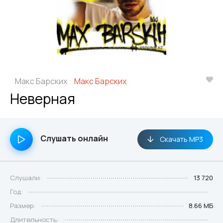
Макс Барских
Макс Барских
Неверная
Слушать онлайн
Скачать MP3
Слушали:
13 720
Год:
Размер:
8.66 МБ
Длительность: