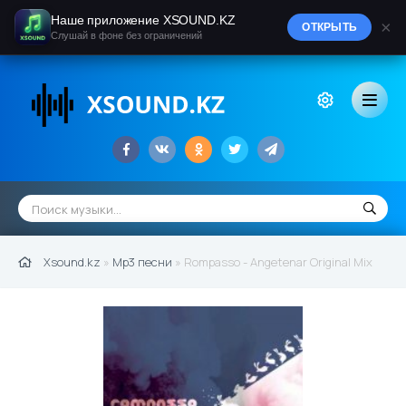
Наше приложение XSOUND.KZ
×
ОТКРЫТЬ
Слушай в фоне без ограничений
Xsound.kz
»
Mp3 песни
» Rompasso - Angetenar Original Mix