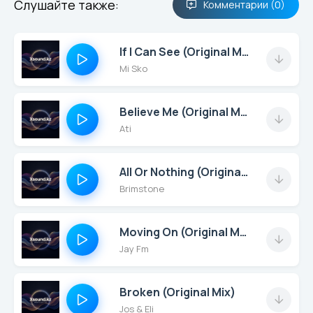
Слушайте также:
Комментарии (0)
If I Can See (Original Mix)
Mi Sko
Believe Me (Original Mix)
Ati
All Or Nothing (Original Mix)
Brimstone
Moving On (Original Mix)
Jay Fm
Broken (Original Mix)
Jos & Eli