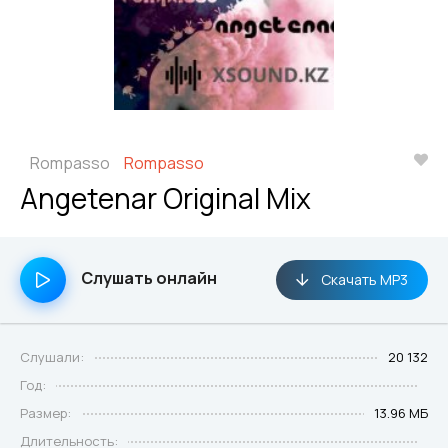
Rompasso
Rompasso
Angetenar Original Mix
Слушать онлайн
Скачать MP3
Слушали:
20 132
Год:
Размер:
13.96 МБ
Длительность: