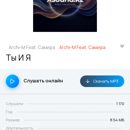
Archi-M Feat. Самира
Archi-M Feat. Самира
Ты И Я
Слушать онлайн
Скачать MP3
Слушали:
1 170
Год:
Размер:
8.54 МБ
Длительность: