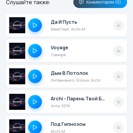
Слушайте также:
Комментарии (0)
Да И Пусть
Weel Feat. Archi-M
Voyage
Самира
Дым В Потолок
Литвиненко, Groove, Archi
Archi - Парень Твой Бандит
Хиты 2019
Под Гипнозом
Archi-M