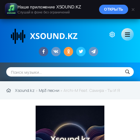
Наше приложение XSOUND.KZ
×
ОТКРЫТЬ
Слушай в фоне без ограничений
Xsound.kz
»
Mp3 песни
» Archi-M Feat. Самира - Ты И Я