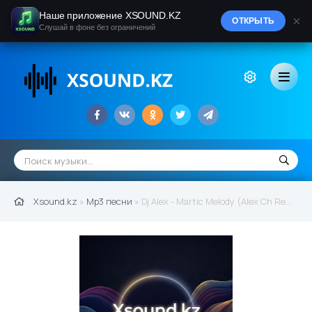
Наше приложение XSOUND.KZ
×
ОТКРЫТЬ
Слушай в фоне без ограничений
Xsound.kz
»
Mp3 песни
» Dj Alex - Martic Melody (Alex Ch Remix)