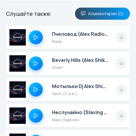
Слушайте также:
Комментарии (0)
Пчеловод (Alex Radionow Remix)
Rasa
Beverly Hills (Alex Shik & Slaving Remix)
Zivert
Мотыльки Dj Alex Shik (Official Remix )
Sazh (С.а.ж.)
Неслучайно (Slaving & Alex Shik Remix)
Макс Барских