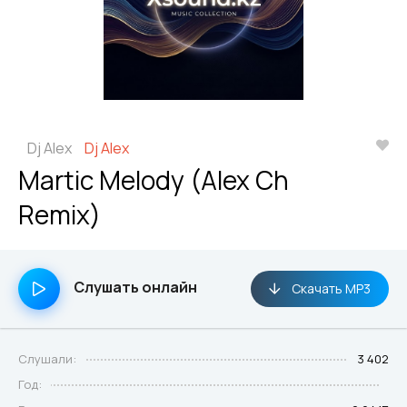
Dj Alex
Dj Alex
Martic Melody (Alex Ch
Remix)
Слушать онлайн
Скачать MP3
Слушали:
3 402
Год: