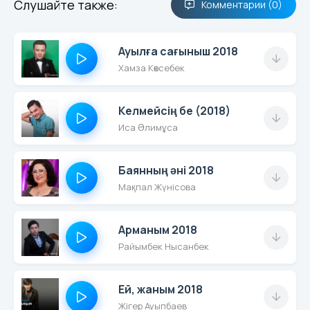
Слушайте также:
Комментарии (0)
Ауылға сағыныш 2018
Хамза Көксебек
Келмейсің бе (2018)
Иса Әлимұса
Баянның әні 2018
Мақпал Жүнісова
Арманым 2018
Райымбек Нысанбек
Ей, жаным 2018
Жігер Ауыпбаев