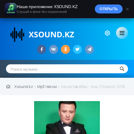
Наше приложение XSOUND.KZ
×
ОТКРЫТЬ
Слушай в фоне без ограничений
Xsound.kz
»
Mp3 песни
» Хамза Көксебек - Ана (Поэзия) 2018