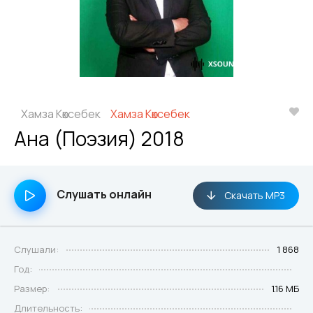
Хамза Көксебек
Хамза Көксебек
Ана (Поэзия) 2018
Слушать онлайн
Скачать MP3
Слушали:
1 868
Год:
Размер:
1.16 МБ
Длительность: