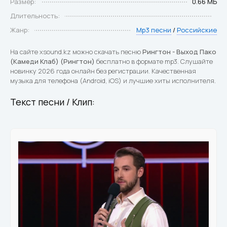
Размер:
0.66 МБ
Длительность:
Жанр:
Mp3 песни
/
Российские
На сайте xsound.kz можно скачать песню
Рингтон - Выход Пако
(Камеди Клаб) (Рингтон)
бесплатно в формате mp3. Слушайте
новинку 2026 года онлайн без регистрации. Качественная
музыка для телефона (Android, iOS) и лучшие хиты исполнителя.
Текст песни / Клип: