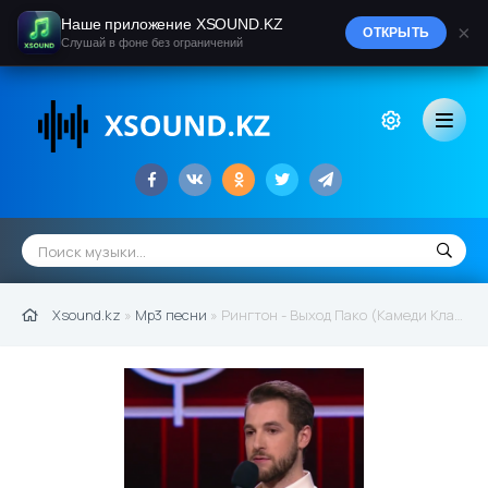
Наше приложение XSOUND.KZ
×
ОТКРЫТЬ
Слушай в фоне без ограничений
Xsound.kz
»
Mp3 песни
» Рингтон - Выход Пако (Камеди Клаб) (Рингтон)