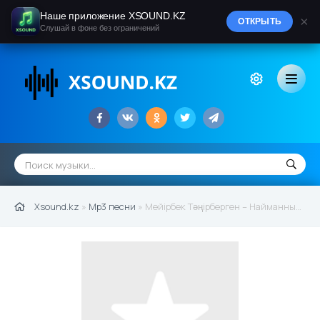
Наше приложение XSOUND.KZ
×
ОТКРЫТЬ
Слушай в фоне без ограничений
Xsound.kz
»
Mp3 песни
» Мейірбек Тәңірберген – Найманның қызы 2019