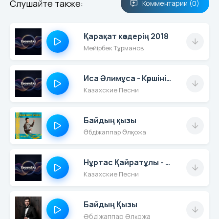
Слушайте также:
Комментарии (0)
Қарақат көздерің 2018
Мейірбек Тұрманов
Иса Әлимұса - Көршінің Қызы-Ай
Казахские Песни
Байдың қызы
Әбдіжаппар Әлқожа
Нұртас Қайратұлы - Хан Қызы Болсаңда
Казахские Песни
Байдың Қызы
Әбдіжаппар Әлқожа