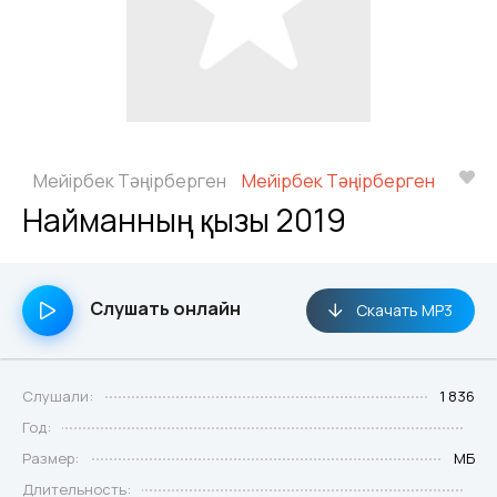
Мейірбек Тәңірберген
Мейірбек Тәңірберген
Найманның қызы 2019
Слушать онлайн
Скачать MP3
Слушали:
1 836
Год:
Размер:
МБ
Длительность: