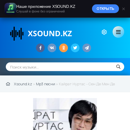
Наше приложение XSOUND.KZ
×
ОТКРЫТЬ
Слушай в фоне без ограничений
Xsound.kz
»
Mp3 песни
» Кайрат Нуртас - Сен Де Мен Де