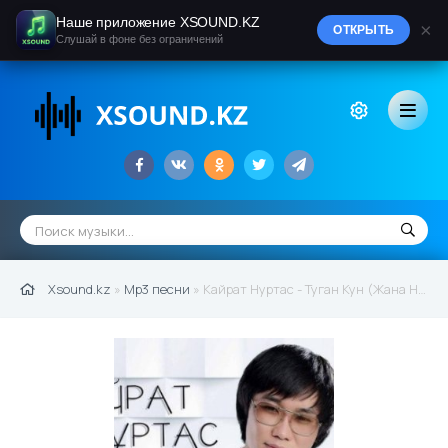
Наше приложение XSOUND.KZ
×
ОТКРЫТЬ
Слушай в фоне без ограничений
Xsound.kz
»
Mp3 песни
» Кайрат Нуртас - Туган Кун (Жана Нуска) 2016