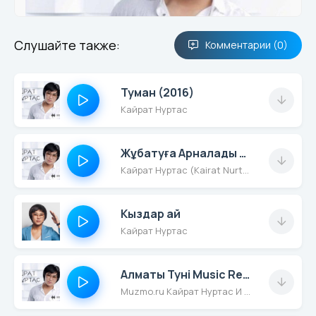
Слушайте также:
Комментарии (0)
Туман (2016)
Кайрат Нуртас
Жұбатуға Арналады Бұл Әнім (2016)
Кайрат Нуртас (Kairat Nurtas)
Кыздар ай
Кайрат Нуртас
Алматы Тунi Music Remix New Русские Новинки And Ремиксы 2016 Muzmo.ru
Muzmo.ru Кайрат Нуртас И Нюша Vs. Legran And Alex Rosco