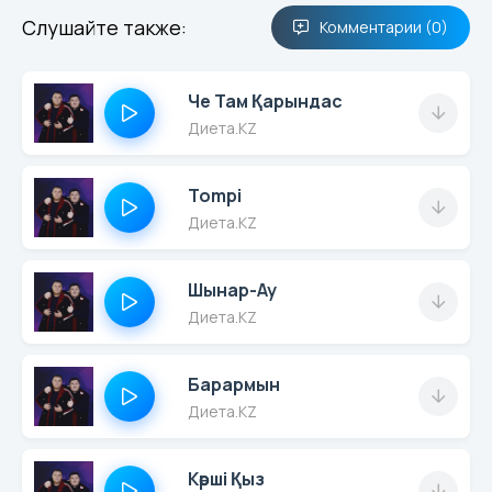
Слушайте также:
Комментарии (0)
Че Там Қарындас
Диета.KZ
Tompi
Диета.KZ
Шынар-Ау
Диета.KZ
Барармын
Диета.KZ
Көрші Қыз