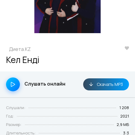
Диета.KZ
Кел Енді
Слушать онлайн
Скачать MP3
Слушали:
1 208
Год:
2021
Размер:
2,9 МБ
Длительность:
3:3