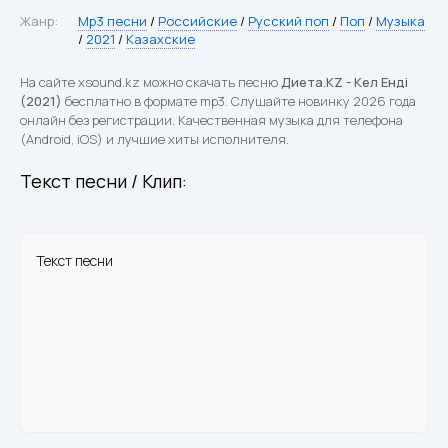
Жанр:
Mp3 песни
/
Российские
/
Русский поп
/
Поп
/
Музыка
/
2021
/
Казахские
На сайте xsound.kz можно скачать песню
Диета.KZ - Кел Енді
(2021)
бесплатно в формате mp3. Слушайте новинку 2026 года
онлайн без регистрации. Качественная музыка для телефона
(Android, iOS) и лучшие хиты исполнителя.
Текст песни / Клип:
Текст песни