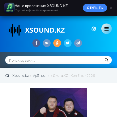
Наше приложение XSOUND.KZ
×
ОТКРЫТЬ
Слушай в фоне без ограничений
Xsound.kz
»
Mp3 песни
» Диета.KZ - Кел Енді (2021)