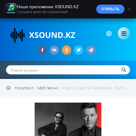
Наше приложение XSOUND.KZ
×
ОТКРЫТЬ
Слушай в фоне без ограничений
Xsound.kz
»
Mp3 песни
» Argonya, Дастан Оразбеков - Bul Kim (2020)