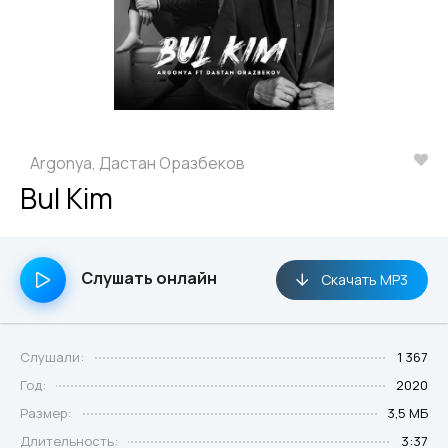
Argonya, Дастан Оразбеков
Bul Kim
Слушать онлайн
Скачать MP3
Слушали:
1 367
Год:
2020
Размер:
3,5 МБ
Длительность:
3:37