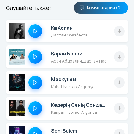
Слушайте также:
Комментарии (0)
Көк Аспан
Дастан Оразбеков
Қарай Берем
Асан Абдралин
,
Дастан Насим
Маскүнем
Kairat Nurtas
,
Argonya
Көздерің Сенің Сондай Әп Әдемі
Кайрат Нуртас, Argonya
Seni Suiem