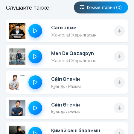
Слушайте также:
Комментарии (0)
Сағындым
Жангелді Жарылғасын
Men De Qazaqpyn
Жангелді Жарылғасын
Сүйіп Өтемін
Қуандық Рахым
Сүйіп Өтемін
Қуандық Рахым
Қимай сені барамын