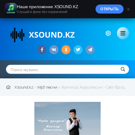
Наше приложение XSOUND.KZ
×
ОТКРЫТЬ
Слушай в фоне без ограничений
Xsound.kz
»
Mp3 песни
» Жангелді Жарылғасын - Сүйіп Қалдым (2021)