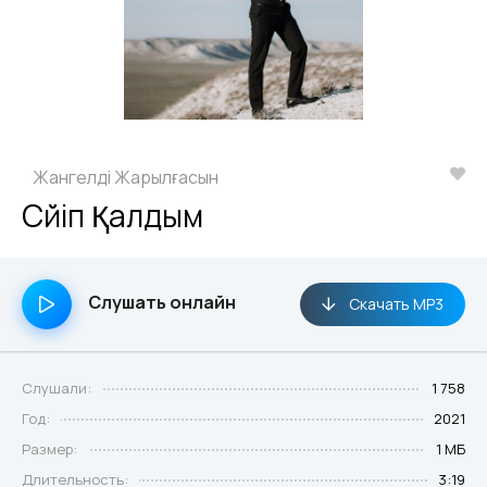
Жангелді Жарылғасын
Сүйіп Қалдым
Слушать онлайн
Скачать MP3
Слушали:
1 758
Год:
2021
Размер:
1 МБ
Длительность:
3:19