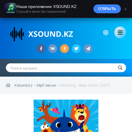
Наше приложение XSOUND.KZ
×
ОТКРЫТЬ
Слушай в фоне без ограничений
Xsound.kz
»
Mp3 песни
» Pinkfong - Baby Shark (2017)