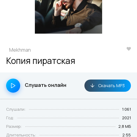
Mekhman
Копия пиратская
Слушать онлайн
Скачать MP3
Слушали:
1 061
Год:
2021
Размер:
2,8 МБ
Длительность:
2:55