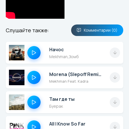
Слушайте также:
Комментарии (0)
Начос
Mekhman
,
Зомб
Morena (Slepoff Remix) Radio
Mekhman Feat. Kadra
Там где ты
Буерак
All I Know So Far