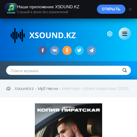
Наше приложение XSOUND.KZ
×
ОТКРЫТЬ
Слушай в фоне без ограничений
Xsound.kz
»
Mp3 песни
» Mekhman - Копия пиратская (2021)