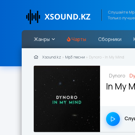
Слушайте Mp3
Только лучше
Жанры
Чарты
Сборники
Xsound.kz
»
Mp3 песни
» Dynoro - In My Mind
Dynoro
Dy
In My 
Слу