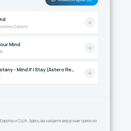
ind
gostino
,
Dynoro
our Mind
sh
Kadebostany - Mind If I Stay (Astero Remix)
8
Европы и США. Здесь вы найдете вирусные треки из