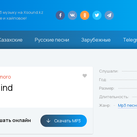
 музыку на Xsound.kz
е и хайповое!
Казахские
Русские песни
Зарубежные
Teleg
Слушали:
noro
Год:
Mind
Размер:
Длительность:
Жанр:
Mp3 песн
шать онлайн
Скачать MP3