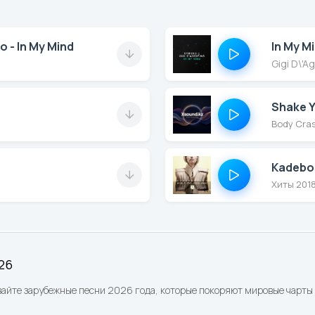
In My M
o - In My Mind
Gigi D\'A
Shake Y
Body Cra
Хиты 201
26
айте зарубежные песни 2026 года, которые покоряют мировые чарты 