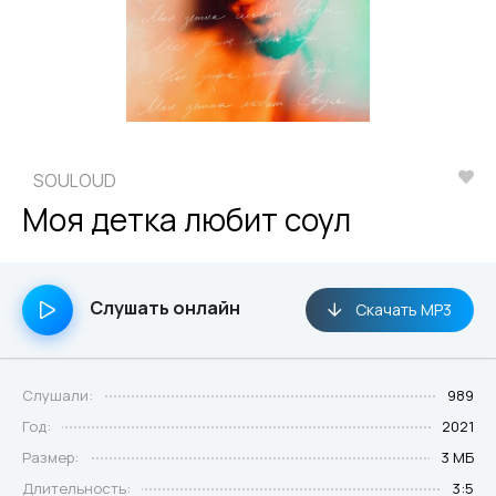
SOULOUD
Моя детка любит соул
Слушать онлайн
Скачать MP3
Слушали:
989
Год:
2021
Размер:
3 МБ
Длительность:
3:5