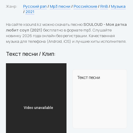
Жанр:
Русский рэп
/
Mp3 песни
/
Российские
/
RnB
/
Музыка
/
2021
На сайте xsound.kz можно скачать песню
SOULOUD - Моя детка
любит соул (2021)
бесплатно в формате mp3. Слушайте
новинку 2026 года онлайн без регистрации. Качественная
музыка для телефона (Android, iOS) и лучшие хиты исполнителя.
Текст песни / Клип:
Текст песни