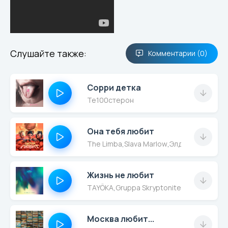
Слушайте также:
Комментарии (0)
Сорри детка
Те100стерон
Она тебя любит
The Limba
,
Slava Marlow
,
Элджей
Жизнь не любит
TAYÖKA
,
Gruppa Skryptonite
Москва любит...