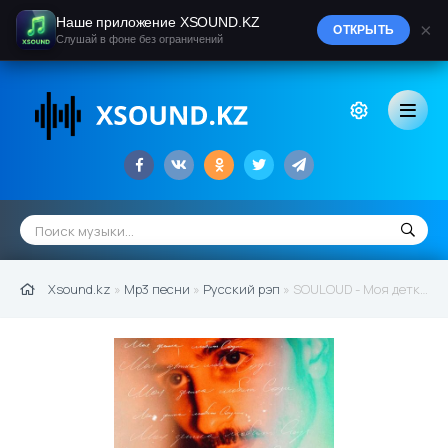
Наше приложение XSOUND.KZ
×
ОТКРЫТЬ
Слушай в фоне без ограничений
Xsound.kz
»
Mp3 песни
»
Русский рэп
» SOULOUD - Моя детка любит соул (2021)