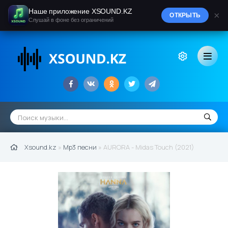
Наше приложение XSOUND.KZ
×
ОТКРЫТЬ
Слушай в фоне без ограничений
Xsound.kz
»
Mp3 песни
» AURORA - Midas Touch (2021)