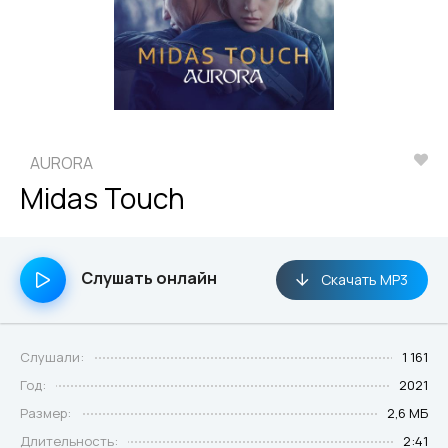
AURORA
Midas Touch
Слушать онлайн
Скачать MP3
Слушали:
1 161
Год:
2021
Размер:
2,6 МБ
Длительность:
2:41