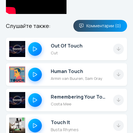
Слушайте также:
Комментарии (0)
Out Of Touch
Cut
Human Touch
Armin van Buuren, Sam Gray
Remembering Your Touch (Housenick Remix)
Costa Mee
Touch It
Busta Rhymes