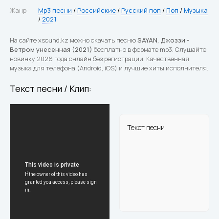
Жанр:
Mp3 песни
/
Российские
/
Русский поп
/
Поп
/
Музыка
/
2021
На сайте xsound.kz можно скачать песню
SAYAN, Джоззи -
Ветром унесенная (2021)
бесплатно в формате mp3. Слушайте
новинку 2026 года онлайн без регистрации. Качественная
музыка для телефона (Android, iOS) и лучшие хиты исполнителя.
Текст песни / Клип:
Текст песни