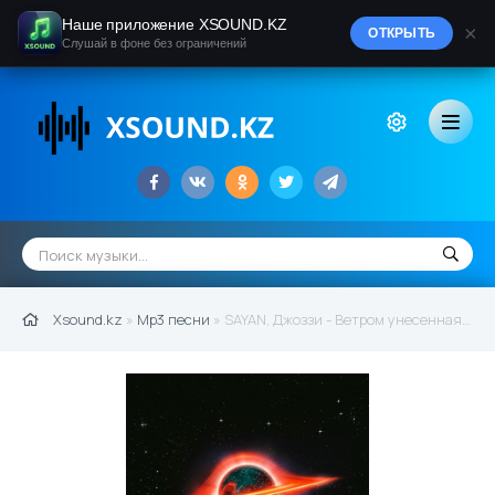
Наше приложение XSOUND.KZ
×
ОТКРЫТЬ
Слушай в фоне без ограничений
Xsound.kz
»
Mp3 песни
» SAYAN, Джоззи - Ветром унесенная (2021)