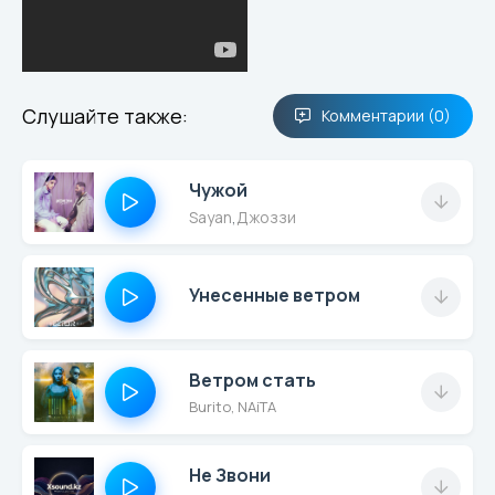
Слушайте также:
Комментарии (0)
Чужой
Sayan
,
Джоззи
Унесенные ветром
Ветром стать
Burito, NAiTA
Не Звони