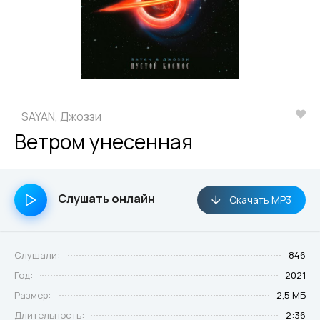
SAYAN, Джоззи
Ветром унесенная
Слушать онлайн
Скачать MP3
Слушали:
846
Год:
2021
Размер:
2,5 МБ
Длительность:
2:36