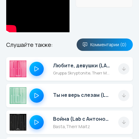
Слушайте также:
Комментарии (0)
Любите, девушки (LAB c Антоном Беляевым)
Gruppa Skryptonite, Therr Maitz
Ты не верь слезам (LAB с Антоном Беляевым)
Война (Lab с Антоном Беляевым)
Basta
,
Therr Maitz