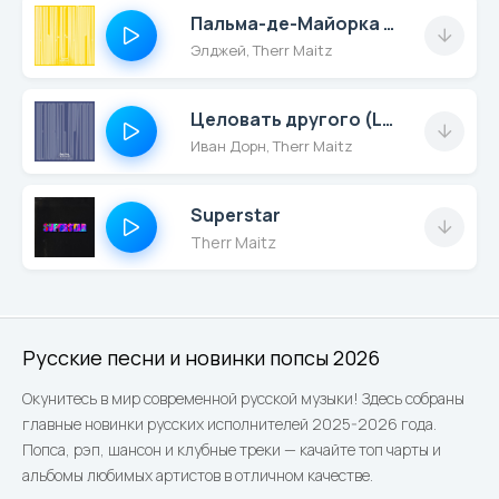
Пальма-де-Майорка (LAB с Антоном Беляевым)
Элджей, Therr Maitz
Целовать другого (LAB с Антоном Беляевым)
Иван Дорн, Therr Maitz
Superstar
Therr Maitz
Русские песни и новинки попсы 2026
Окунитесь в мир современной русской музыки! Здесь собраны
главные новинки русских исполнителей 2025-2026 года.
Попса, рэп, шансон и клубные треки — качайте топ чарты и
альбомы любимых артистов в отличном качестве.