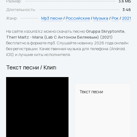
Размер:
3,6 МБ
Длительность:
3:46
Жанр:
Mp3 песни
/
Российские
/
Музыка
/
Рок
/
2021
На сайте xsound.kz можно скачать песню
Gruppa Skryptonite,
Therr Maitz - Maria (Lab С Антоном Беляевым) (2021)
бесплатно в формате mp3. Слушайте новинку 2026 года онлайн
без регистрации. Качественная музыка для телефона (Android,
iOS) и лучшие хиты исполнителя.
Текст песни / Клип:
Текст песни