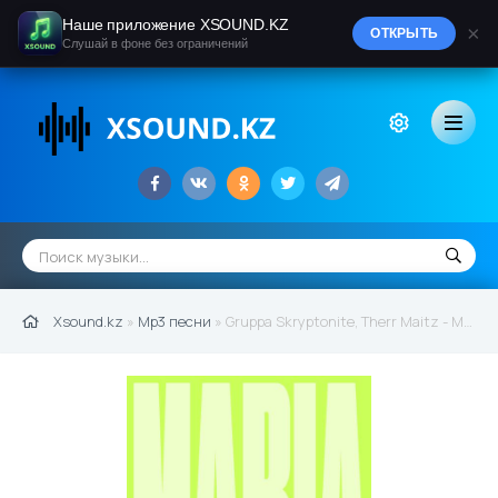
Наше приложение XSOUND.KZ
×
ОТКРЫТЬ
Слушай в фоне без ограничений
Xsound.kz
»
Mp3 песни
» Gruppa Skryptonite, Therr Maitz - Maria (Lab С Антоном Беляевым) (2021)