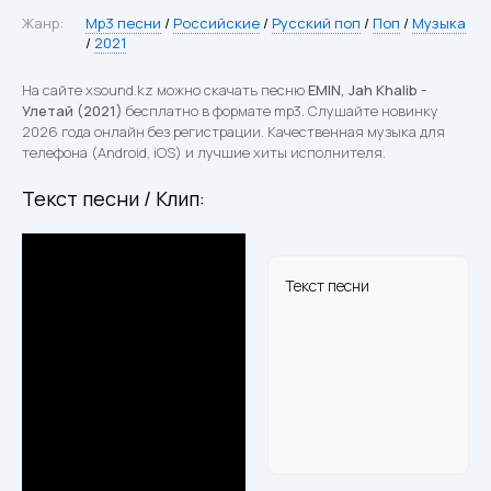
Жанр:
Mp3 песни
/
Российские
/
Русский поп
/
Поп
/
Музыка
/
2021
На сайте xsound.kz можно скачать песню
EMIN, Jah Khalib -
Улетай (2021)
бесплатно в формате mp3. Слушайте новинку
2026 года онлайн без регистрации. Качественная музыка для
телефона (Android, iOS) и лучшие хиты исполнителя.
Текст песни / Клип:
Текст песни