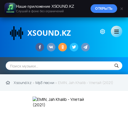
Наше приложение XSOUND.KZ
×
ОТКРЫТЬ
Слушай в фоне без ограничений
Xsound.kz
»
Mp3 песни
» EMIN, Jah Khalib - Улетай (2021)