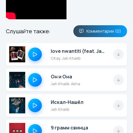
Слушайте также:
Комментарии (0)
love nwantiti (feat. Jah Khalib)
CKay, Jah Khalib
Он и Она
Jah Khalib, Akha
Искал-Нашёл
Jah Khalib
9 грамм свинца