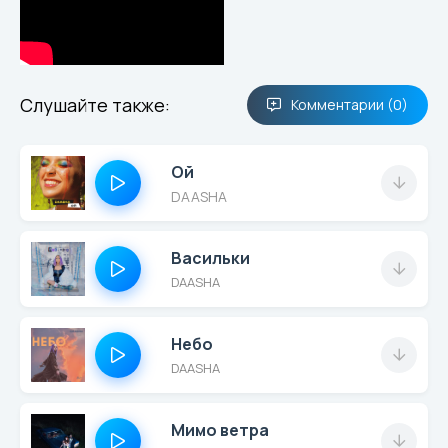
Слушайте также:
Комментарии (0)
Ой
DAASHA
Васильки
DAASHA
Небо
DAASHA
Мимо ветра