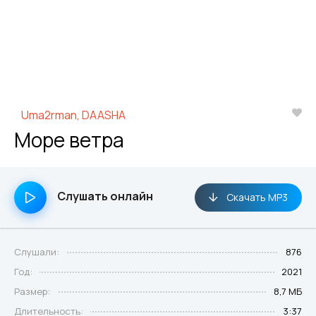
Uma2rman, DAASHA
Море ветра
Слушать онлайн
Скачать MP3
Слушали:
876
Год:
2021
Размер:
8,7 МБ
Длительность:
3:37