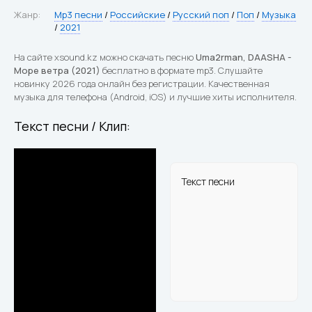
Жанр:
Mp3 песни
/
Российские
/
Русский поп
/
Поп
/
Музыка
/
2021
На сайте xsound.kz можно скачать песню
Uma2rman, DAASHA -
Море ветра (2021)
бесплатно в формате mp3. Слушайте
новинку 2026 года онлайн без регистрации. Качественная
музыка для телефона (Android, iOS) и лучшие хиты исполнителя.
Текст песни / Клип:
Текст песни