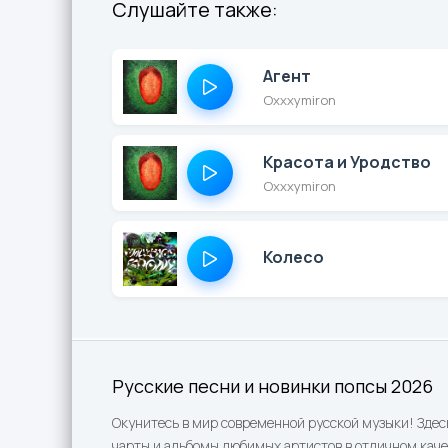
Слушайте также:
Агент
Oxxxymiron
Красота и Уродство
Oxxxymiron
Колесо
Русские песни и новинки попсы 2026
Окунитесь в мир современной русской музыки! Здес
чарты и альбомы любимых артистов в отличном каче