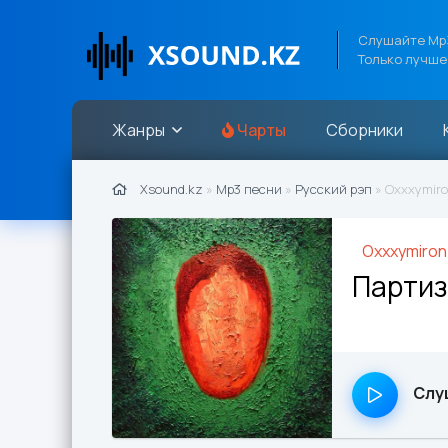
Слушайте Mp3
Только лучше
Жанры
Чарты
Сборники
Xsound.kz
»
Mp3 песни
»
Русский рэп
» Oxxxymiro
Oxxxymiron
Партиз
Слу