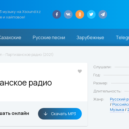
 музыку на Xsound.kz
е и хайповое!
Казахские
Русские песни
Зарубежные
Teleg
n - Партизанское радио (2021)
Слушали:
Год:
анское радио
Размер:
Длительность:
Жанр:
Русский р
/
Российс
Музыка
/
шать онлайн
Скачать MP3