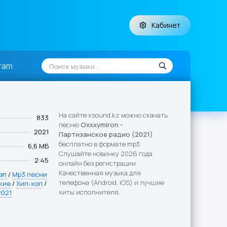
Кабинет
ram
На сайте xsound.kz можно скачать
833
песню
Oxxxymiron -
2021
Партизанское радио (2021)
бесплатно в формате mp3.
6,6 МБ
Слушайте новинку 2026 года
2:45
онлайн без регистрации.
Качественная музыка для
эп
/
Mp3 песни
телефона (Android, iOS) и лучшие
кие
/
Хип-хоп
/
хиты исполнителя.
2021