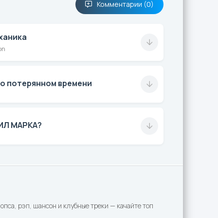
Комментарии (0)
ханика
on
 о потерянном времени
ИЛ МАРКА?
пса, рэп, шансон и клубные треки — качайте топ