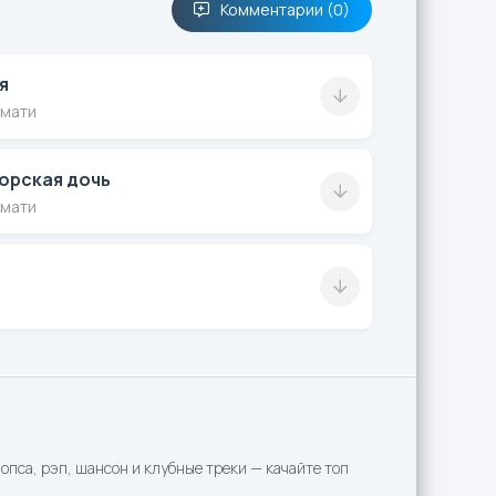
Комментарии (0)
я
мати
орская дочь
мати
пса, рэп, шансон и клубные треки — качайте топ