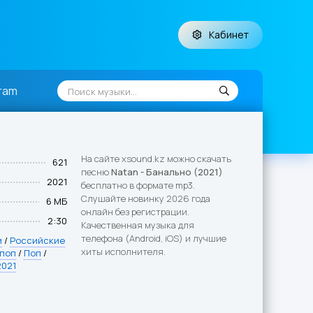
Кабинет
ram
На сайте xsound.kz можно скачать
621
песню
Natan - Банально (2021)
2021
бесплатно в формате mp3.
Слушайте новинку 2026 года
6 МБ
онлайн без регистрации.
2:30
Качественная музыка для
телефона (Android, iOS) и лучшие
и
/
Российские
хиты исполнителя.
 поп
/
Поп
/
2021