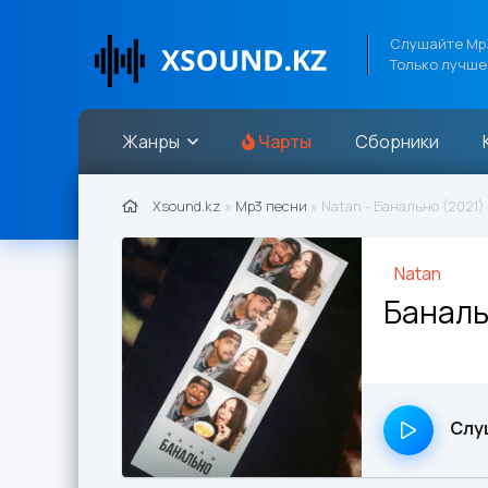
Слушайте Mp3
Только лучше
Жанры
Чарты
Сборники
Xsound.kz
»
Mp3 песни
» Natan - Банально (2021)
Natan
Банал
Слу