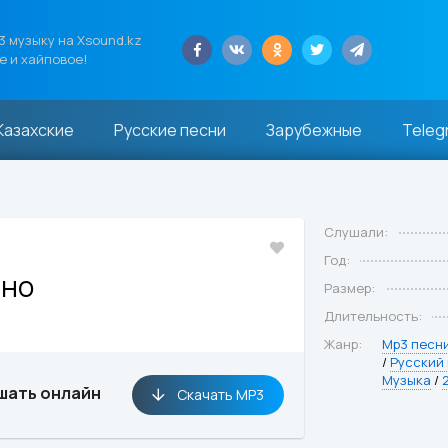
 музыку на Xsound.kz
е и хайповое!
Казахские
Русские песни
Зарубежные
Teleg
Слушали:
Год:
ьно
Размер:
Длительность:
Жанр:
Mp3 песн
/
Русский
Музыка
/
шать онлайн
Скачать MP3