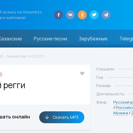
 музыку на Xsound.kz
е и хайповое!
Казахские
Русские песни
Зарубежные
Teleg
мб - Зимний регги (2021)
Слушали:
б
Год:
 регги
Размер:
Длительность:
Жанр:
Русский р
/
Российс
Музыка
/
шать онлайн
Скачать MP3