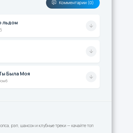
Комментарии (0)
о льдом
б
Ты Была Моя
Зомб
пса, рэп, шансон и клубные треки — качайте топ