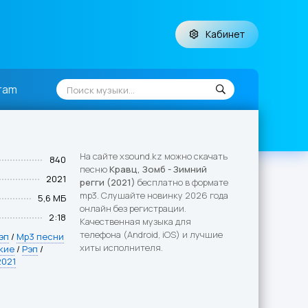
Кабинет
ram
На сайте xsound.kz можно скачать
840
песню
Кравц, Зомб - Зимний
2021
регги (2021)
бесплатно в формате
mp3. Слушайте новинку 2026 года
5,6 МБ
онлайн без регистрации.
2:18
Качественная музыка для
телефона (Android, iOS) и лучшие
эп
/
Mp3 песни
хиты исполнителя.
кие
/
Рэп
/
2021