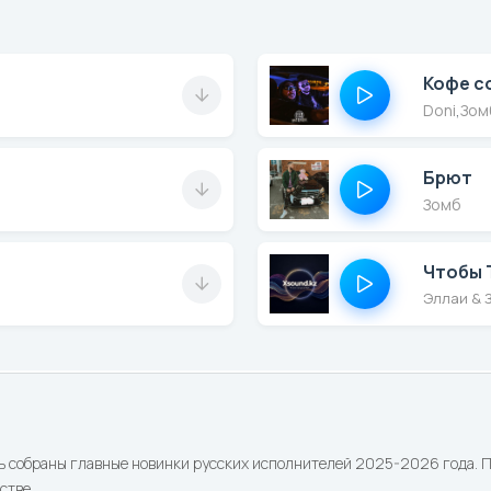
Кофе с
Doni
,
Зом
Брют
Зомб
Чтобы 
Эллаи & 
ь собраны главные новинки русских исполнителей 2025-2026 года. По
стве.