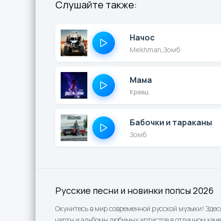
Слушайте также:
Начос
Mekhman
,
Зомб
Мама
Кравц
Бабочки и тараканы
Зомб
Русские песни и новинки попсы 2026
Окунитесь в мир современной русской музыки! Здес
чарты и альбомы любимых артистов в отличном каче