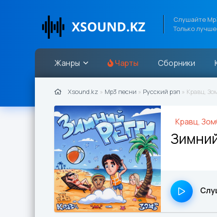
Слушайте Mp3
Только лучше
Жанры
Чарты
Сборники
Xsound.kz
»
Mp3 песни
»
Русский рэп
» Кравц, Зо
Кравц, Зом
Зимний
Слу