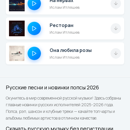
На нервах
Ислам Итляшев
Ресторан
Ислам Итляшев
Она любила розы
Ислам Итляшев
Русские песни и новинки попсы 2026
Окунитесь в мир современной русской музыки! Здесь собраны
главные новинки русских исполнителей 2025-2026 года.
Попса, рэп, шансон и клубные треки — качайте топ чарты и
альбомы любимых артистов в отличном качестве.
Скачать русскую музыку без регистрации