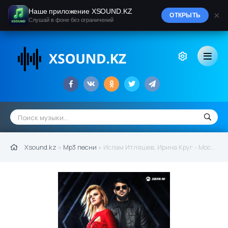
Наше приложение XSOUND.KZ
×
ОТКРЫТЬ
Слушай в фоне без ограничений
Xsound.kz
»
Mp3 песни
» Ислам Итляшев, Ирина Круг - Москва - Владивосток (2021)