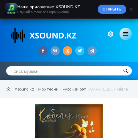
Наше приложение XSOUND.KZ
×
ОТКРЫТЬ
Слушай в фоне без ограничений
Xsound.kz
»
Mp3 песни
»
Русский рэп
» QARAKESEK - Көбелек (solo) (2021)