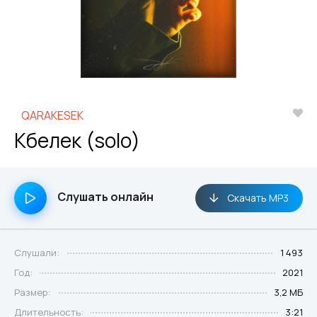
QARAKESEK
Көбелек (solo)
Слушать онлайн
Скачать MP3
Слушали:
1 493
Год:
2021
Размер:
3,2 МБ
Длительность:
3:21