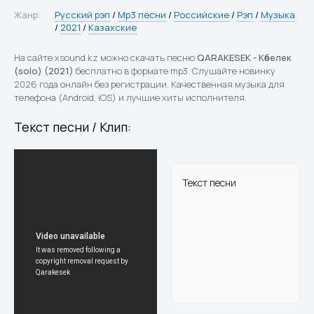
Жанр:
Русский рэп
/
Mp3 песни
/
Российские
/
Рэп
/
Музыка
/
2021
/
Казахские
На сайте xsound.kz можно скачать песню
QARAKESEK - Көбелек
(solo) (2021)
бесплатно в формате mp3. Слушайте новинку
2026 года онлайн без регистрации. Качественная музыка для
телефона (Android, iOS) и лучшие хиты исполнителя.
Текст песни / Клип:
Текст песни