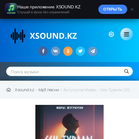
Наше приложение XSOUND.KZ
×
ОТКРЫТЬ
Слушай в фоне без ограничений
Xsound.kz
»
Mp3 песни
» Жугунусов Мирас - Сен Туралы (2021)