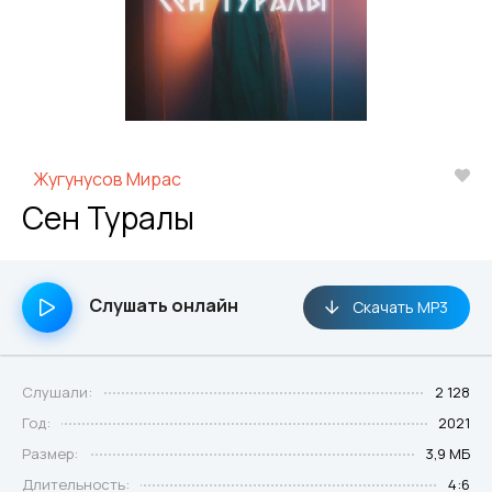
Жугунусов Мирас
Сен Туралы
Слушать онлайн
Скачать MP3
Слушали:
2 128
Год:
2021
Размер:
3,9 МБ
Длительность:
4:6