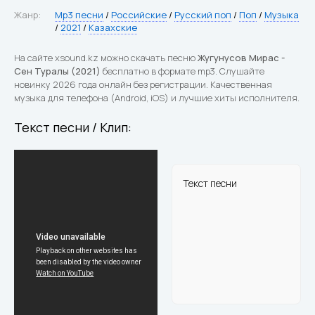
Жанр:
Mp3 песни
/
Российские
/
Русский поп
/
Поп
/
Музыка
/
2021
/
Казахские
На сайте xsound.kz можно скачать песню
Жугунусов Мирас -
Сен Туралы (2021)
бесплатно в формате mp3. Слушайте
новинку 2026 года онлайн без регистрации. Качественная
музыка для телефона (Android, iOS) и лучшие хиты исполнителя.
Текст песни / Клип:
Текст песни