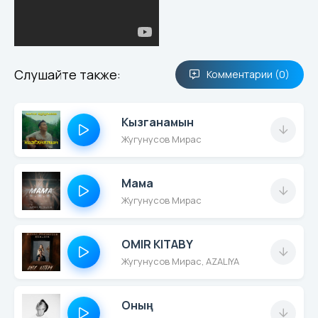
Слушайте также:
Комментарии (0)
Кызганамын
Жугунусов Мирас
Мама
Жугунусов Мирас
OMIR KITABY
Жугунусов Мирас, AZALIYA
Оның