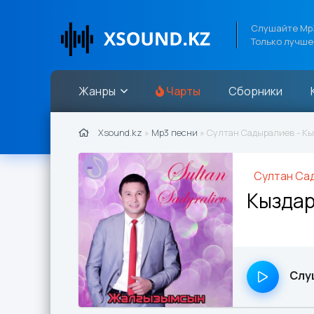
Слушайте Mp3
Только лучше
Жанры
Чарты
Сборники
Xsound.kz
»
Mp3 песни
» Султан Садыралиев - Кыз
Султан Са
Кыздар
Слу