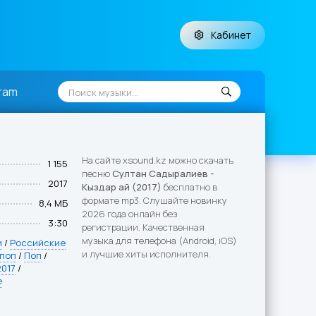
Кабинет
ram
На сайте xsound.kz можно скачать
1 155
песню
Султан Садыралиев -
2017
Кыздар ай (2017)
бесплатно в
формате mp3. Слушайте новинку
8,4 МБ
2026 года онлайн без
3:30
регистрации. Качественная
музыка для телефона (Android, iOS)
и
/
Российские
и лучшие хиты исполнителя.
 поп
/
Поп
/
2017
/
е