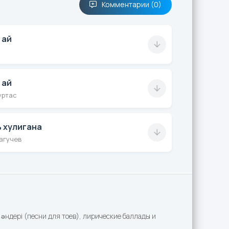
Комментарии (0)
 ай
 ай
уртас
 хулигана
агучев
әндері (песни для тоев), лирические баллады и