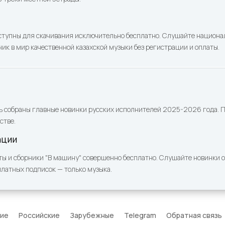
ступны для скачивания исключительно бесплатно. Слушайте национа
ик в мир качественной казахской музыки без регистрации и оплаты.
ь собраны главные новинки русских исполнителей 2025-2026 года. По
стве.
ации
ы и сборники "В машину" совершенно бесплатно. Слушайте новинки он
платных подписок — только музыка.
кие
Российские
Зарубежные
Telegram
Обратная связь