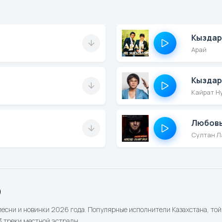
Кыздар
Арай
Кыздар
Кайрат Н
Любовь
Султан Л
)
песни и новинки 2026 года. Популярные исполнители Казахстана, той 
 треки местной эстрады.