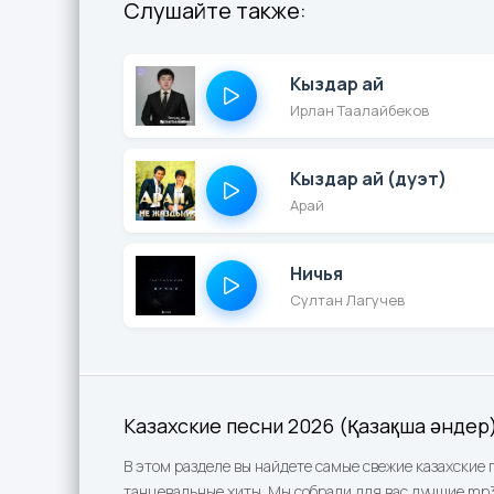
Слушайте также:
Кыздар ай
Ирлан Таалайбеков
Кыздар ай (дуэт)
Арай
Ничья
Султан Лагучев
Казахские песни 2026 (Қазақша әндер
В этом разделе вы найдете самые свежие казахские 
танцевальные хиты. Мы собрали для вас лучшие mp3