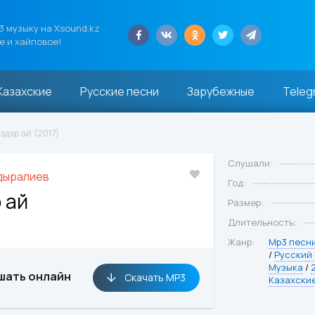
 музыку на Xsound.kz
е и хайповое!
Казахские
Русские песни
Зарубежные
Teleg
дар ай (2017)
Слушали:
дыралиев
Год:
 ай
Размер:
Длительность:
Жанр:
Mp3 песн
/
Русский
Музыка
/
шать онлайн
Скачать MP3
Казахски