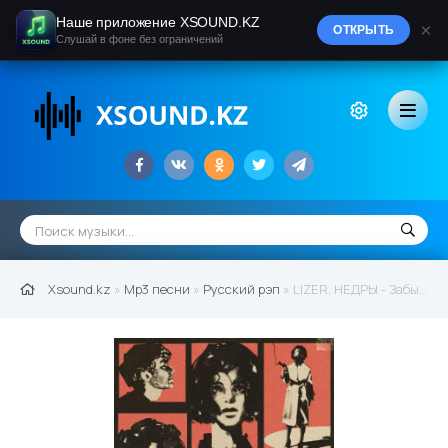
Наше приложение XSOUND.KZ
×
ОТКРЫТЬ
Слушай в фоне без ограничений
Xsound.kz
»
Mp3 песни
»
Русский рэп
» LIZER, НЕДРЫ - Забыл (2021)