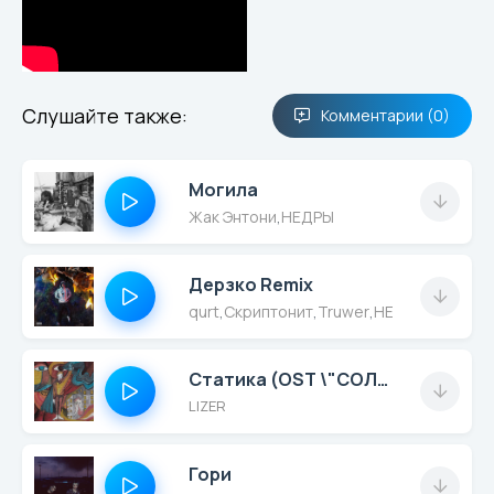
Слушайте также:
Комментарии (0)
Могила
Жак Энтони
,
НЕДРЫ
Дерзко Remix
qurt
,
Скриптонит
,
Truwer
,
НЕДРЫ
Статика (OST \"СОЛДАУТ\")
LIZER
Гори