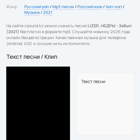
Жанр:
Русский рэп
/
Mp3 песни
/
Российские
/
Хип-хоп
/
Музыка
/
2021
На сайте xsound.kz можно скачать песню
LIZER, НЕДРЫ - Забыл
(2021)
бесплатно в формате mp3. Слушайте новинку 2026 года
онлайн без регистрации. Качественная музыка для телефона
(Android, iOS) и лучшие хиты исполнителя.
Текст песни / Клип:
Текст песни