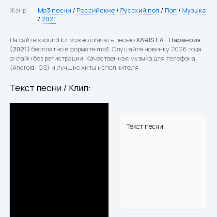
Жанр:
Mp3 песни
/
Российские
/
Русский поп
/
Поп
/
Музыка
/
2021
На сайте xsound.kz можно скачать песню
XARISTA - Паранойя
(2021)
бесплатно в формате mp3. Слушайте новинку 2026 года
онлайн без регистрации. Качественная музыка для телефона
(Android, iOS) и лучшие хиты исполнителя.
Текст песни / Клип:
Текст песни