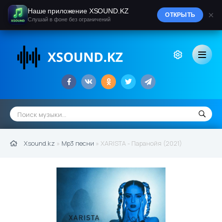
Наше приложение XSOUND.KZ
×
ОТКРЫТЬ
Слушай в фоне без ограничений
Xsound.kz
»
Mp3 песни
» XARISTA - Паранойя (2021)