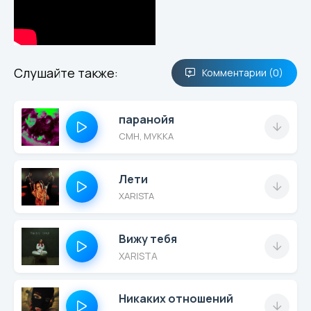
Слушайте также:
Комментарии (0)
паранойя
CMH, МУККА
Лети
XARISTA
Вижу тебя
XARISTA
Никаких отношений