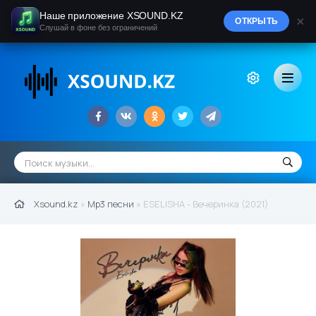
Наше приложение XSOUND.KZ
×
ОТКРЫТЬ
Слушай в фоне без ограничений
Xsound.kz
»
Mp3 песни
» ESELISHA - Вечеринка (2021)