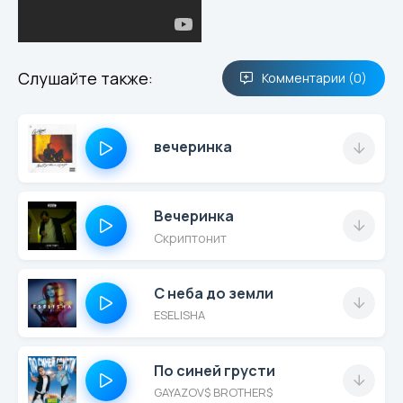
Слушайте также:
Комментарии (0)
вечеринка
Вечеринка
Скриптонит
С неба до земли
ESELISHA
По синей грусти
GAYAZOV$ BROTHER$