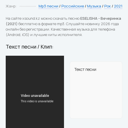
Жанр:
Mp3 песни
/
Российские
/
Музыка
/
Рок
/
2021
На сайте xsound.kz можно скачать песню
ESELISHA - Вечеринка
(2021)
бесплатно в формате mp3. Слушайте новинку 2026 года
онлайн без регистрации. Качественная музыка для телефона
(Android, iOS) и лучшие хиты исполнителя.
Текст песни / Клип:
Текст песни