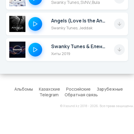
Swanky Tunes
,
SVNV
,
Bula
Angels (Love Is the Answer)
Swanky Tunes, Jeddak
Swanky Tunes & Елена Темникова - Диджей
Хиты 2019
Альбомы
Казахские
Российские
Зарубежные
Telegram
Обратная связь
© Xsound.kz 2018 - 2026. Все права защищены.