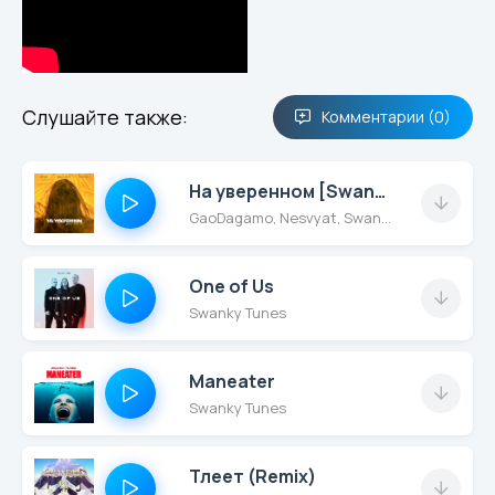
Слушайте также:
Комментарии (0)
На уверенном [Swanky Tunes Remix]
GaoDagamo, Nesvyat, Swanky Tunes
One of Us
Swanky Tunes
Maneater
Swanky Tunes
Тлеет (Remix)