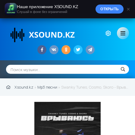
Наше приложение XSOUND.KZ
×
ОТКРЫТЬ
Слушай в фоне без ограничений
Xsound.kz
»
Mp3 песни
» Swanky Tunes, Cosmo, Skoro - Врываюсь (2021)